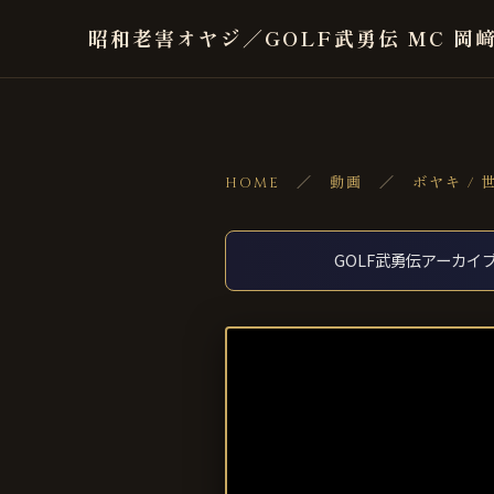
昭和老害オヤジ／GOLF武勇伝 MC 岡
HOME
／
動画
／
ボヤキ / 
GOLF武勇伝アーカイブ