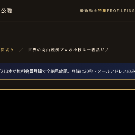
﨑公聡
最新
動画
特集
PROFILE
IN
世間切り
／
世界の丸山茂樹プロの小技は一級品だ！
213本が
無料会員登録
で全編見放題。登録は30秒・メールアドレスの