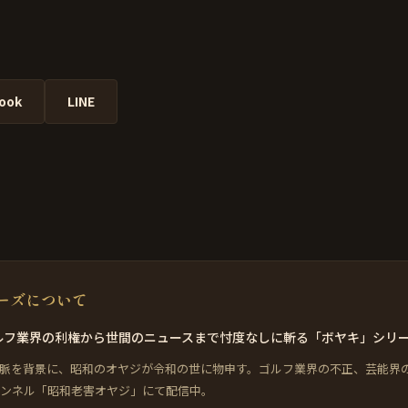
ook
LINE
リーズについて
、ゴルフ業界の利権から世間のニュースまで忖度なしに斬る「ボヤキ」シリ
業界人脈を背景に、昭和のオヤジが令和の世に物申す。ゴルフ業界の不正、芸能界
 チャンネル「昭和老害オヤジ」にて配信中。