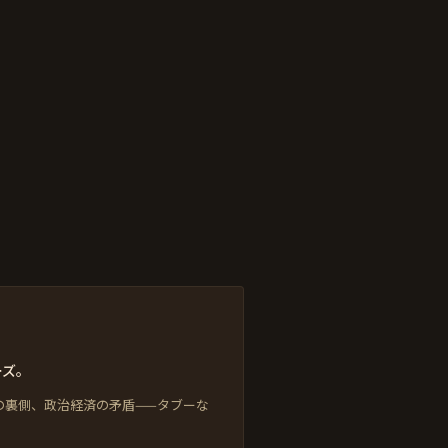
ーズ。
の裏側、政治経済の矛盾——タブーな