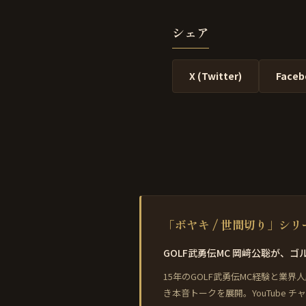
シェア
X (Twitter)
Faceb
「ボヤキ / 世間切り」シ
GOLF武勇伝MC 岡﨑公聡が
15年のGOLF武勇伝MC経験と
き本音トークを展開。YouTube