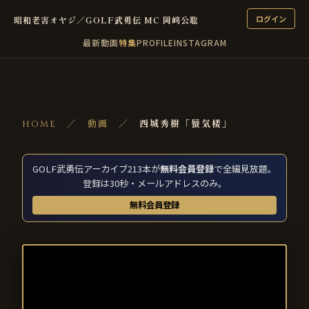
ログイン
昭和老害オヤジ／GOLF武勇伝 MC 岡﨑公聡
最新
動画
特集
PROFILE
INSTAGRAM
HOME
／
動画
／
西城秀樹「蜃気楼」
GOLF武勇伝アーカイブ213本が
無料会員登録
で全編見放題。
登録は30秒・メールアドレスのみ。
無料会員登録