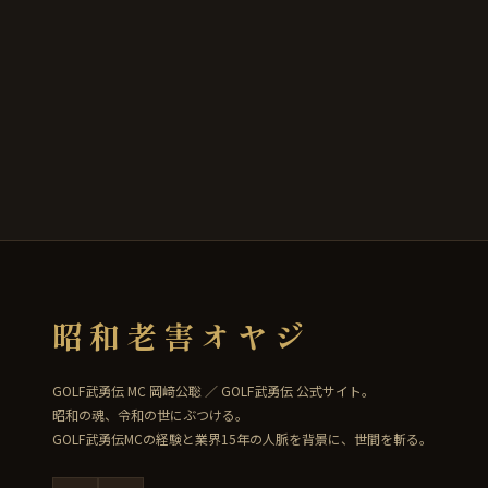
昭和老害オヤジ
GOLF武勇伝 MC 岡﨑公聡 ／ GOLF武勇伝 公式サイト。
昭和の魂、令和の世にぶつける。
GOLF武勇伝MCの経験と業界15年の人脈を背景に、世間を斬る。