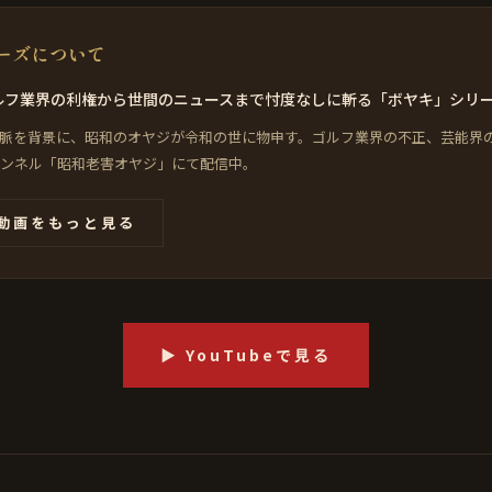
リーズについて
、ゴルフ業界の利権から世間のニュースまで忖度なしに斬る「ボヤキ」シリ
業界人脈を背景に、昭和のオヤジが令和の世に物申す。ゴルフ業界の不正、芸能界
 チャンネル「昭和老害オヤジ」にて配信中。
の動画をもっと見る
▶ YouTubeで見る