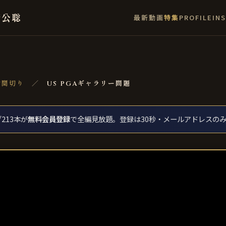
﨑公聡
最新
動画
特集
PROFILE
IN
世間切り
／
US PGAギャラリー問題
213本が
無料会員登録
で全編見放題。登録は30秒・メールアドレスの