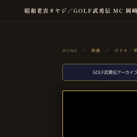
昭和老害オヤジ／GOLF武勇伝 MC 岡
HOME
／
動画
／
ボヤキ / 
GOLF武勇伝アーカイブ