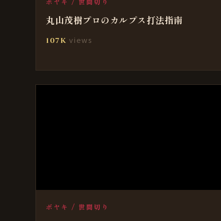
ボヤキ / 世間切り
丸山茂樹プロのカルプス打法指南
views
107K
ボヤキ / 世間切り