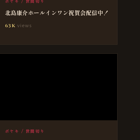
ボヤキ / 世間切り
北島康介ホールインワン祝賀会配信中！
views
63K
ボヤキ / 世間切り