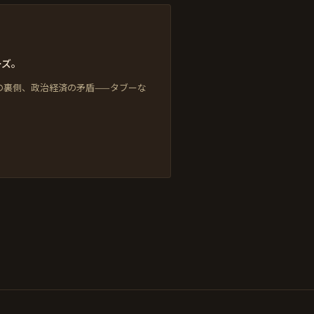
ーズ。
の裏側、政治経済の矛盾——タブーな