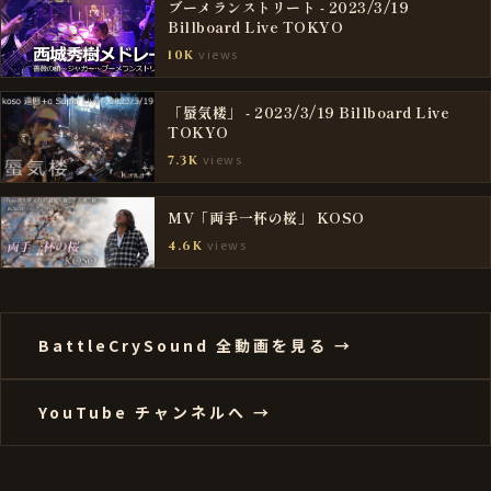
ブーメランストリート - 2023/3/19
Billboard Live TOKYO
views
10K
「蜃気楼」 - 2023/3/19 Billboard Live
TOKYO
views
7.3K
MV「両手一杯の桜」 KOSO
views
4.6K
BattleCrySound 全動画を見る →
YouTube チャンネルへ →