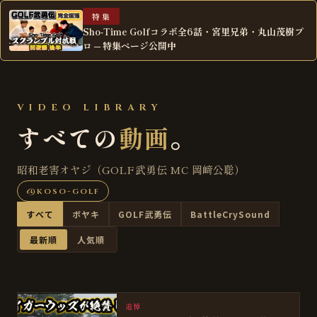
特集
Sho-Time Golfコラボ全6話・宮里兄弟・丸山茂樹プ
ロ ─ 特集ページ公開中
VIDEO LIBRARY
すべての
動画
。
昭和老害オヤジ（GOLF武勇伝 MC 岡﨑公聡）
@koso-golf
すべて
ボヤキ
GOLF武勇伝
BattleCrySound
最新順
人気順
追悼