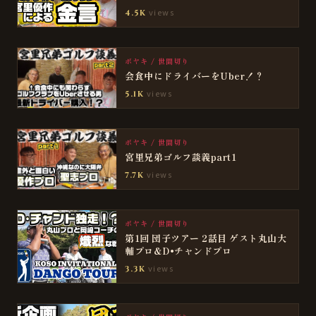
views
4.5K
ボヤキ / 世間切り
会食中にドライバーをUber！？
views
5.1K
ボヤキ / 世間切り
宮里兄弟ゴルフ談義part1
views
7.7K
ボヤキ / 世間切り
第1回 団子ツアー 2話目 ゲスト丸山大
輔プロ&D•チャンドプロ
views
3.3K