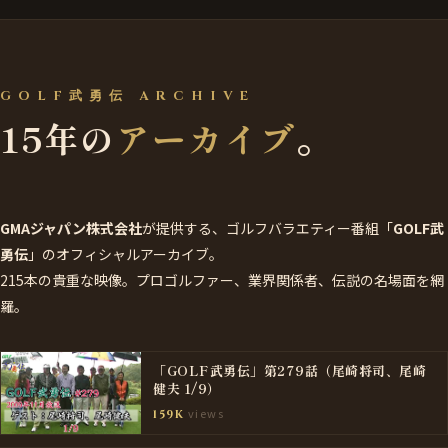
GOLF武勇伝 ARCHIVE
15年の
アーカイブ
。
GMAジャパン株式会社
が提供する、ゴルフバラエティー番組「
GOLF武
勇伝
」のオフィシャルアーカイブ。
215本の貴重な映像。プロゴルファー、業界関係者、伝説の名場面を網
羅。
「GOLF武勇伝」第279話（尾崎将司、尾崎
健夫 1/9）
views
159K