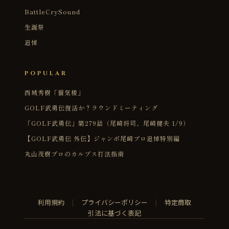
BattleCrySound
生誕祭
追悼
POPULAR
西城秀樹「蜃気楼」
GOLF武勇伝復活か？ラウンドミーティング
「GOLF武勇伝」第279話（尾崎将司、尾崎健夫 1/9）
【GOLF武勇伝 外伝】ジャンボ尾崎プロ追悼特別編
丸山茂樹プロのカルプス打法指南
利用規約
|
プライバシーポリシー
|
特定商取
引法に基づく表記