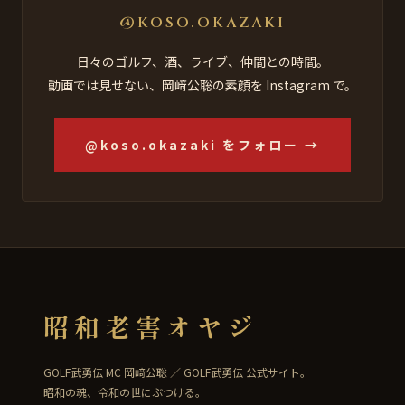
@KOSO.OKAZAKI
日々のゴルフ、酒、ライブ、仲間との時間。
動画では見せない、岡﨑公聡の素顔を Instagram で。
@koso.okazaki をフォロー →
昭和老害オヤジ
GOLF武勇伝 MC 岡﨑公聡 ／ GOLF武勇伝 公式サイト。
昭和の魂、令和の世にぶつける。