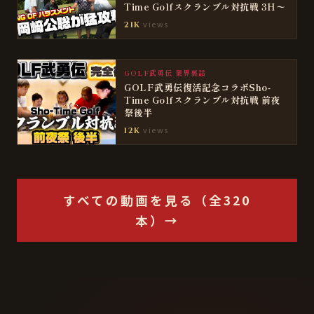
Time Golfスクランブル対抗戦 3H〜
views
21K
GOLF武勇伝 業界裏話
GOLF武勇伝復活記念コラボSho-
Time Golfスクランブル対抗戦 前夜
祭後半
views
12K
すべての動画を見る（全320
本）→