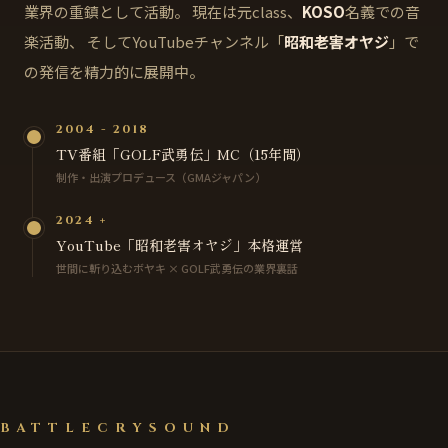
業界の重鎮として活動。 現在は元class、
KOSO
名義での音
楽活動、 そしてYouTubeチャンネル「
昭和老害オヤジ
」で
の発信を精力的に展開中。
2004 - 2018
TV番組「GOLF武勇伝」MC（15年間）
制作・出演プロデュース（GMAジャパン）
2024 +
YouTube「昭和老害オヤジ」本格運営
世間に斬り込むボヤキ × GOLF武勇伝の業界裏話
BATTLECRYSOUND