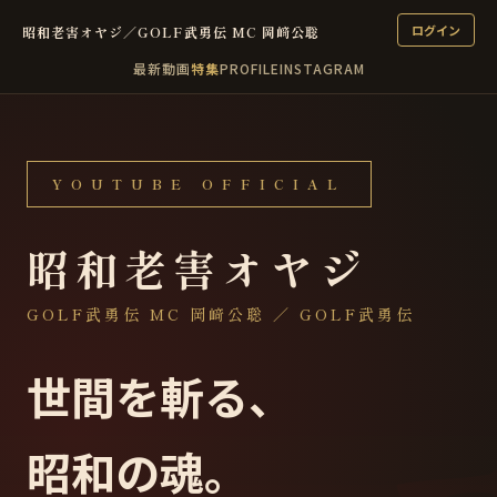
ログイン
昭和老害オヤジ／GOLF武勇伝 MC 岡﨑公聡
最新
動画
特集
PROFILE
INSTAGRAM
YOUTUBE OFFICIAL
昭和老害オヤジ
GOLF武勇伝 MC 岡﨑公聡 ／ GOLF武勇伝
世間を斬る、
昭和の魂
。