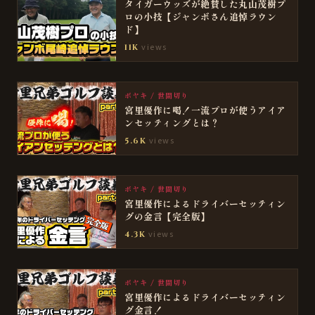
タイガーウッズが絶賛した丸山茂樹プ
ロの小技【ジャンボさん追悼ラウン
ド】
views
11K
ボヤキ / 世間切り
宮里優作に喝！一流プロが使うアイア
ンセッティングとは？
views
5.6K
ボヤキ / 世間切り
宮里優作によるドライバーセッティン
グの金言【完全版】
views
4.3K
ボヤキ / 世間切り
宮里優作によるドライバーセッティン
グ金言！