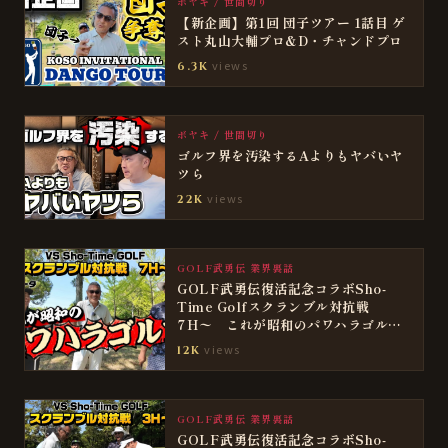
ボヤキ / 世間切り
【新企画】第1回 団子ツアー 1話目 ゲ
スト丸山大輔プロ&D・チャンドプロ
views
6.3K
ボヤキ / 世間切り
ゴルフ界を汚染するAよりもヤバいヤ
ツら
views
22K
GOLF武勇伝 業界裏話
GOLF武勇伝復活記念コラボSho-
Time Golfスクランブル対抗戦
7H〜 これが昭和のパワハラゴル
フ、勝負の行方は
views
12K
GOLF武勇伝 業界裏話
GOLF武勇伝復活記念コラボSho-