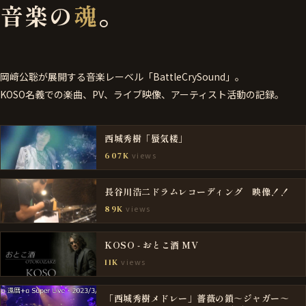
音楽の
魂
。
岡﨑公聡が展開する音楽レーベル「BattleCrySound」。
KOSO名義での楽曲、PV、ライブ映像、アーティスト活動の記録。
西城秀樹「蜃気楼」
views
607K
長谷川浩二ドラムレコーディング 映像！！
views
89K
KOSO - おとこ酒 MV
views
11K
「西城秀樹メドレー」薔薇の鎖～ジャガー～